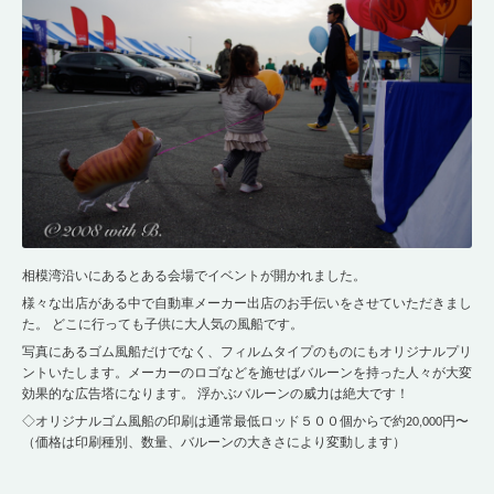
相模湾沿いにあるとある会場でイベントが開かれました。
様々な出店がある中で自動車メーカー出店のお手伝いをさせていただきまし
た。 どこに行っても子供に大人気の風船です。
写真にあるゴム風船だけでなく、フィルムタイプのものにもオリジナルプリ
ントいたします。メーカーのロゴなどを施せばバルーンを持った人々が大変
効果的な広告塔になります。 浮かぶバルーンの威力は絶大です！
◇オリジナルゴム風船の印刷は通常最低ロッド５００個からで約20,000円〜
（価格は印刷種別、数量、バルーンの大きさにより変動します）