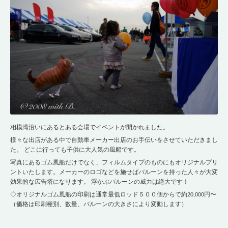
相模湾沿いにあるとある会場でイベントが開かれました。
様々な出店がある中で自動車メーカー出店のお手伝いをさせていただきまし
た。 どこに行っても子供に大人気の風船です。
写真にあるゴム風船だけでなく、フィルムタイプのものにもオリジナルプリ
ントいたします。メーカーのロゴなどを施せばバルーンを持った人々が大変
効果的な広告塔になります。 浮かぶバルーンの威力は絶大です！
◇オリジナルゴム風船の印刷は通常最低ロッド５００個からで約20,000円〜
（価格は印刷種別、数量、バルーンの大きさにより変動します）