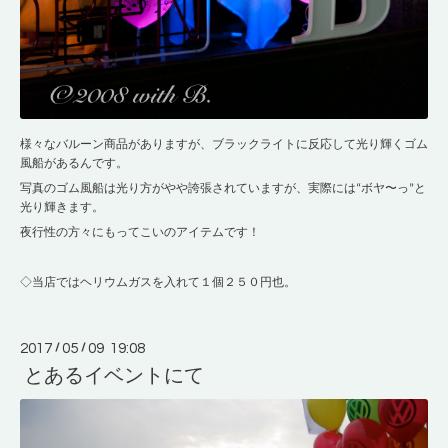
様々なバルーン商品がありますが、ブラックライトに反応して光り輝くゴム
風船があるんです。
写真のゴム風船は光り方がやや誇張されていますが、実際には“ボヤ〜っ”と
光り輝きます。
夜行性の方々にもってこいのアイテムです！
◇当店ではヘリウムガスを入れて１個２５０円也。
2017
/
05
/
09 19:08
とあるイベントにて