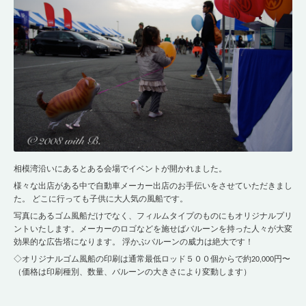
相模湾沿いにあるとある会場でイベントが開かれました。
様々な出店がある中で自動車メーカー出店のお手伝いをさせていただきまし
た。 どこに行っても子供に大人気の風船です。
写真にあるゴム風船だけでなく、フィルムタイプのものにもオリジナルプリ
ントいたします。メーカーのロゴなどを施せばバルーンを持った人々が大変
効果的な広告塔になります。 浮かぶバルーンの威力は絶大です！
◇オリジナルゴム風船の印刷は通常最低ロッド５００個からで約20,000円〜
（価格は印刷種別、数量、バルーンの大きさにより変動します）