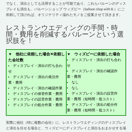
でなく、演出としても活用することが可能であり、これらバルーンのディス
プレイも演出も、バルーンショップ ウィズビー（balloon shop with B.）にご
依頼して頂ければ、オリジナリティ溢れたモノをご提案させて頂きます。
レストランウエディングの手間・時
間・費用を削減するバルーンという選
択肢を！
▼
他社に依頼した場合✕依頼し
▼
ウィズビーに依頼した場合
た会社数
ディスプレイ・演出の打ち合わ
せ
ディスプレイ・演出の打ち合わ
ディスプレイ・演出の確認作
せ
業・費用
ディスプレイ・演出の発注作
なし
業・費用
なし
ディスプレイ・演出の確認作業
ディスプレイ・演出の設営作
ディスプレイの保管作業・費用
業・費用（短時間・低コスト）
ディスプレイの設営作業・費用
ディスプレイ・演出の処分作
ディスプレイの処分作業・費用
業・費用（短時間・低コスト）
実際に他社（特に複数の会社）に、レストランウエディングのディスプレイ
と演出を任せる場合と、ウィズビーにディスプレイと演出をおまかせする場