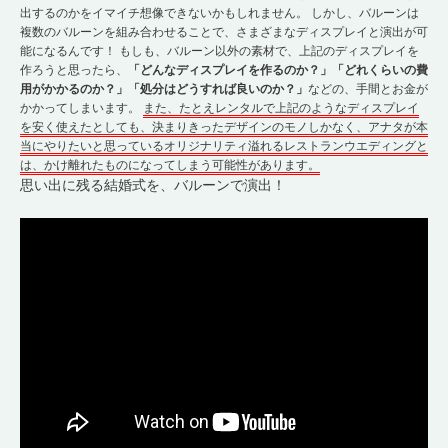
出するのかをイマイチ想像できないかもしれません。 しかし、バルーンは
複数のバルーンを組み合わせることで、さまざまなディスプレイと演出が可
能になるんです！ もしも、バルーン以外の素材で、上記のディスプレイを
作ろうと思ったら、
「どんなディスプレイを作るのか？」「どれくらいの費
用がかかるのか？」「処分はどうすれば良いのか？」
などの、手間とお金が
かかってしまいます。
また、たとえレンタルで上記のようなディスプレイ
を安く使えたとしても、決まりきったデザインのモノしかなく、アナタが本
当にやりたいと思っているオリジナリティ溢れるレストランウエディングと
は、かけ離れたものになってしまう可能性があります。
思い出に残る結婚式を、バルーンで演出！