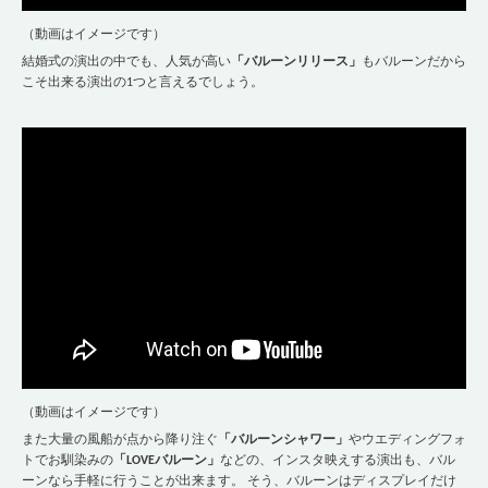
（動画はイメージです）
結婚式の演出の中でも、人気が高い
「バルーンリリース」
もバルーンだから
こそ出来る演出の1つと言えるでしょう。
（動画はイメージです）
また大量の風船が点から降り注ぐ
「バルーンシャワー」
やウエディングフォ
トでお馴染みの
「LOVEバルーン」
などの、インスタ映えする演出も、バル
ーンなら手軽に行うことが出来ます。 そう、バルーンはディスプレイだけ